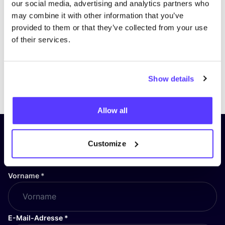
our social media, advertising and analytics partners who
may combine it with other information that you’ve
provided to them or that they’ve collected from your use
of their services.
Show details
Previous
Next
Allow all
Abonniere unseren Newsletter
Customize
und bleibe auf dem Laufenden!
Vorname
*
E-Mail-Adresse
*