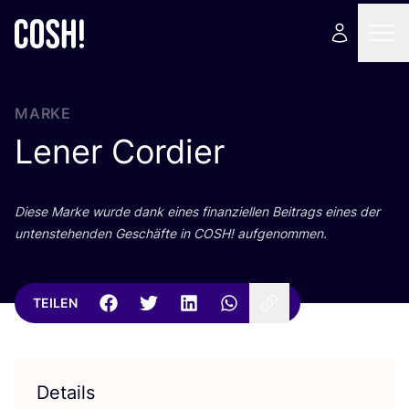
MARKE
Lener Cordier
Die­se Mar­ke wur­de dank eines finan­zi­el­len Bei­trags eines der
unten­ste­hen­den Geschäf­te in
COSH
! aufgenommen.
TEILEN
Details