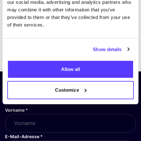
our social media, advertising and analytics partners who
may combine it with other information that you’ve
provided to them or that they’ve collected from your use
of their services.
Show details
Previous
Next
Allow all
Abonniere unseren Newsletter
Customize
und bleibe auf dem Laufenden!
Vorname
*
E-Mail-Adresse
*