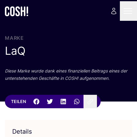
MARKE
LaQ
Die­se Mar­ke wur­de dank eines finan­zi­el­len Bei­trags eines der
unten­ste­hen­den Geschäf­te in
COSH
! aufgenommen.
TEILEN
Details