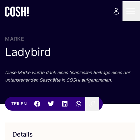
MARKE
Ladybird
Die­se Mar­ke wur­de dank eines finan­zi­el­len Bei­trags eines der
unten­ste­hen­den Geschäf­te in
COSH
! aufgenommen.
TEILEN
Details