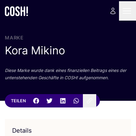
MARKE
Kora Mikino
Die­se Mar­ke wur­de dank eines finan­zi­el­len Bei­trags eines der
unten­ste­hen­den Geschäf­te in
COSH
! aufgenommen.
TEILEN
Details