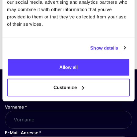
our social media, advertising and analytics partners who
may combine it with other information that you’ve
provided to them or that they’ve collected from your use
of their services.
Show details
Previous
Next
Allow all
Abonniere unseren Newsletter
Customize
und bleibe auf dem Laufenden!
Vorname
*
E-Mail-Adresse
*