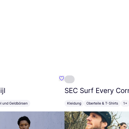
Favorit Susan Bijl
jl
SEC
Surf Every Cor
el und Geldbörsen
Kleidung
Oberteile & T-Shirts
1+