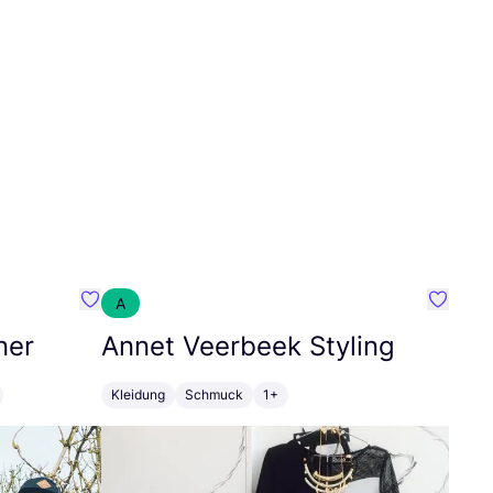
A
Favorit SEC Surf Every Corner
Favorit
ner
Annet Veerbeek Styling
Kleidung
Schmuck
1+