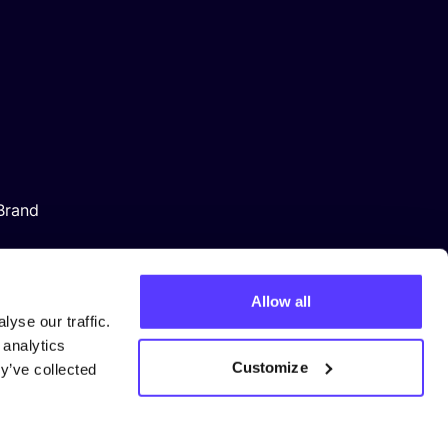
Brand
Allow all
yse our traffic.
 analytics
Customize
y’ve collected