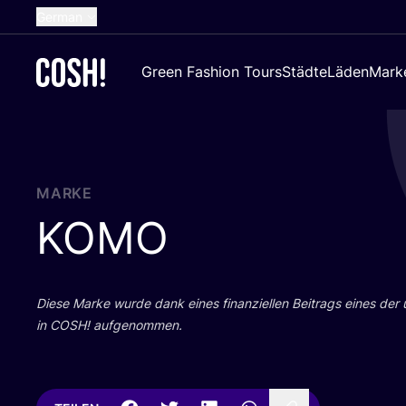
German
English
Green Fashion Tours
Städte
Läden
Mark
Dutch
French
Spanish
Croatian
MARKE
KOMO
Die­se Mar­ke wur­de dank eines finan­zi­el­len Bei­trags eines der
in
COSH
! aufgenommen.