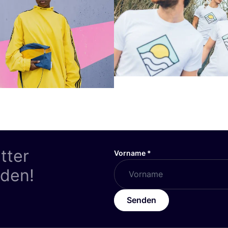
tter
Vorname
*
nden!
Senden