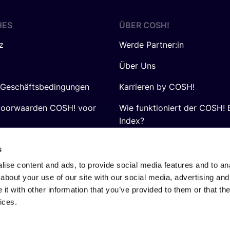
HES
ÜBER
COSH
!
z
Werde Partner:in
Über Uns
 Geschäftsbedingungen
Karrieren by COSH!
voorwaarden COSH! voor
Wie funktioniert der COSH! 
Index?
FAQ
s
ise content and ads, to provide social media features and to anal
about your use of our site with our social media, advertising and
t with other information that you’ve provided to them or that the
ices.