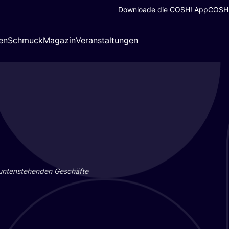
Downloade die COSH! App
COSH!
en
Schmuck
Magazin
Veranstaltungen
 unten­ste­hen­den Geschäf­te