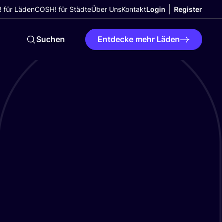
 für Läden
COSH! für Städte
Über Uns
Kontakt
Login
Register
Suchen
Entdecke mehr Läden