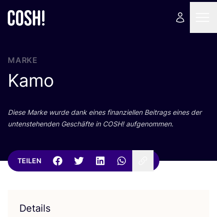
MARKE
Kamo
Die­se Mar­ke wur­de dank eines finan­zi­el­len Bei­trags eines der
unten­ste­hen­den Geschäf­te in
COSH
! aufgenommen.
TEILEN
Details