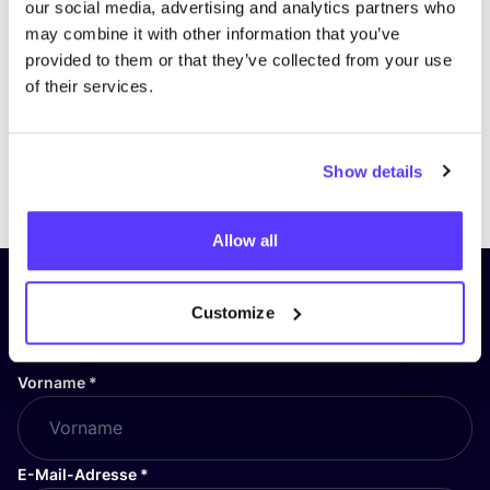
our social media, advertising and analytics partners who
may combine it with other information that you’ve
provided to them or that they’ve collected from your use
of their services.
Show details
Previous
Next
Allow all
Abonniere unseren Newsletter
Customize
und bleibe auf dem Laufenden!
Vorname
*
E-Mail-Adresse
*