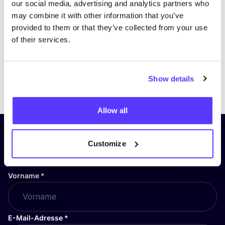
our social media, advertising and analytics partners who
may combine it with other information that you’ve
provided to them or that they’ve collected from your use
of their services.
Show details
Previous
Next
Allow all
Abonniere unseren Newsletter
Customize
und bleibe auf dem Laufenden!
Vorname
*
E-Mail-Adresse
*