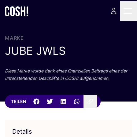
MARKE
JUBE
JWLS
Die­se Mar­ke wur­de dank eines finan­zi­el­len Bei­trags eines der
unten­ste­hen­den Geschäf­te in
COSH
! aufgenommen.
TEILEN
Details