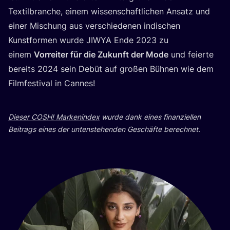
Tex­til­bran­che, einem wis­sen­schaft­li­chen Ansatz und
einer Mischung aus ver­schie­de­nen indi­schen
Kunst­for­men wur­de
JIWYA
Ende
2023
zu
einem
Vor­rei­ter für die Zukunft der Mode
und fei­er­te
bereits
2024
sein Debüt auf gro­ßen Büh­nen wie dem
Film­fes­ti­val in Cannes!
Die­ser
COSH
! Mar­ken­in­dex
wur­de dank eines finan­zi­el­len
Bei­trags eines der unten­ste­hen­den Geschäf­te berechnet.