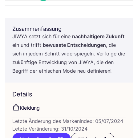
Zusammenfassung
JIWYA
setzt sich für eine
nach­hal­ti­ge­re Zukunft
ein und trifft
bewuss­te Ent­schei­dun­gen
, die
sich in jedem Schritt wider­spie­geln. Ver­fol­ge die
zukünf­ti­ge Ent­wick­lung von
JIWYA
, die den
Begriff der ethi­schen Mode neu definieren!
Details
Klei­dung
Letzte Änderung des Markenindex: 05/07/2024
Letzte Veränderung: 31/10/2024