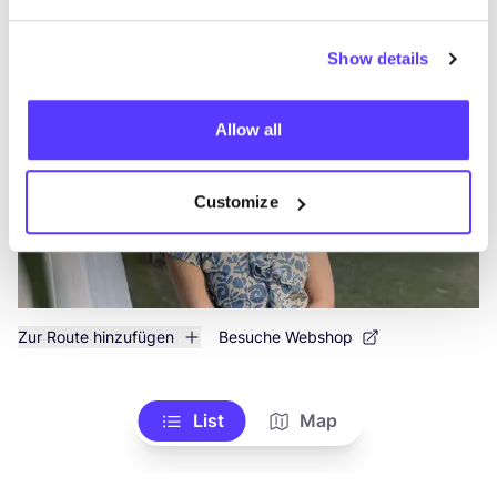
JIWYA
Show details
like
Kleidung
Accessoires
Allow all
Customize
Zur Route hinzufügen
Besuche Webshop
List
Map