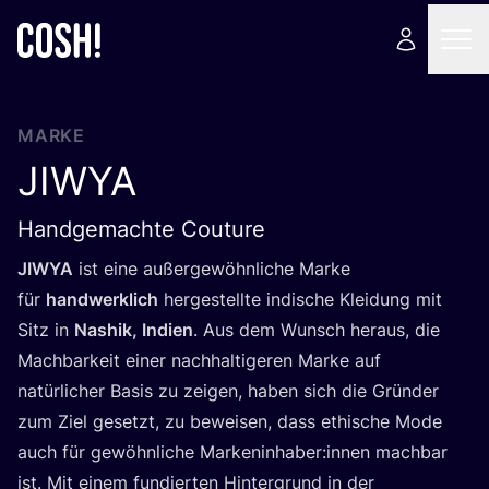
MARKE
JIWYA
Handgemachte Couture
JIWYA
ist eine außer­ge­wöhn­li­che Mar­ke
für
hand­werk­lich
her­ge­stell­te indi­sche Klei­dung mit
Sitz in
Nashik, Indi­en
. Aus dem Wunsch her­aus, die
Mach­bar­keit einer nach­hal­ti­ge­ren Mar­ke auf
natür­li­cher Basis zu zei­gen, haben sich die Grün­der
zum Ziel gesetzt, zu bewei­sen, dass ethi­sche Mode
auch für gewöhn­li­che Markeninhaber:innen mach­bar
ist. Mit einem fun­dier­ten Hin­ter­grund in der