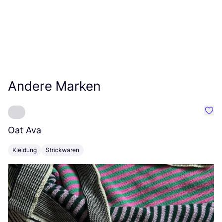
Andere Marken
Favo
Oat Ava
C
Kleidung
Strickwaren
K