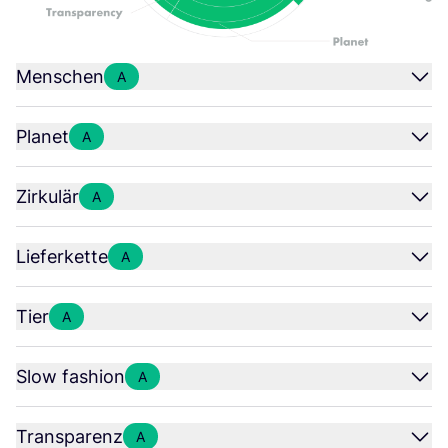
Menschen
A
Planet
A
Zirkulär
A
Lieferkette
A
Tier
A
Slow fashion
A
Transparenz
A