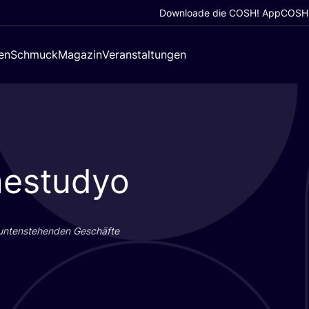
Downloade die COSH! App
COSH!
en
Schmuck
Magazin
Veranstaltungen
mestudyo
 unten­ste­hen­den Geschäf­te