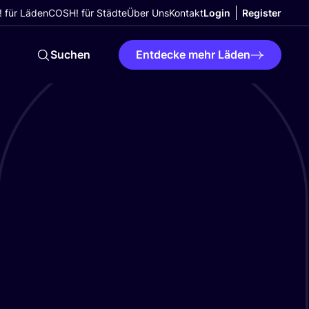
 für Läden
COSH! für Städte
Über Uns
Kontakt
Login
Register
Suchen
Entdecke mehr Läden