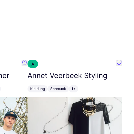
A
Favorit SEC Surf Every Corner
Favorit
ner
Annet Veerbeek Styling
Kleidung
Schmuck
1+