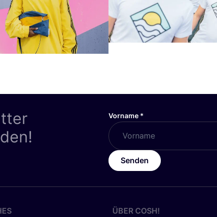
tter
Vorname
*
nden!
Senden
HES
ÜBER
COSH
!