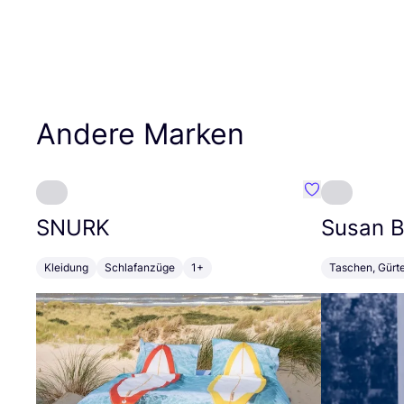
Andere Marken
Favorit SNURK
SNURK
Susan Bi
Kleidung
Schlafanzüge
1+
Taschen, Gürt