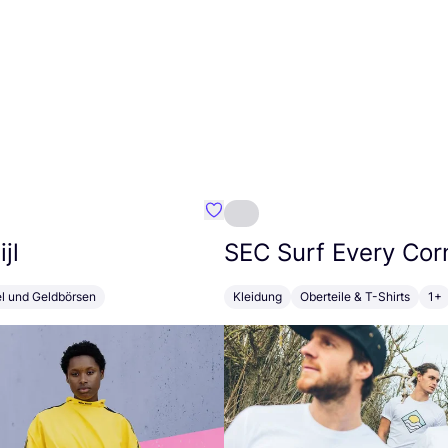
Favorit Susan Bijl
jl
SEC
Surf Every Cor
el und Geldbörsen
Kleidung
Oberteile & T-Shirts
1+