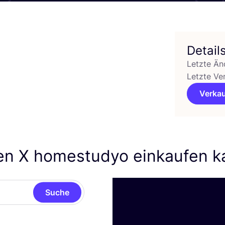
Detail
Letzte Än
Letzte Ve
Verkau
ien X homestudyo einkaufen 
Suche