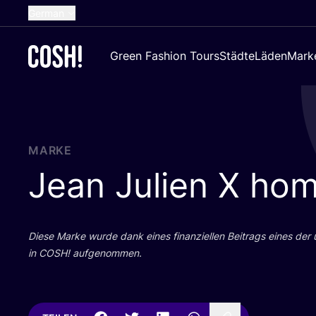
German
English
Green Fashion Tours
Städte
Läden
Mark
Dutch
French
Spanish
Croatian
MARKE
Jean Julien X ho
Die­se Mar­ke wur­de dank eines finan­zi­el­len Bei­trags eines der
in
COSH
! aufgenommen.