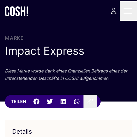
MARKE
Impact Express
Die­se Mar­ke wur­de dank eines finan­zi­el­len Bei­trags eines der
unten­ste­hen­den Geschäf­te in
COSH
! aufgenommen.
TEILEN
Details