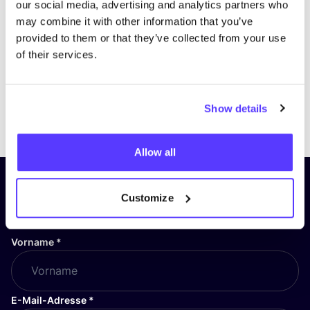
our social media, advertising and analytics partners who
may combine it with other information that you’ve
provided to them or that they’ve collected from your use
of their services.
Show details
Previous
Next
Allow all
Abonniere unseren Newsletter
Customize
und bleibe auf dem Laufenden!
Vorname
*
E-Mail-Adresse
*