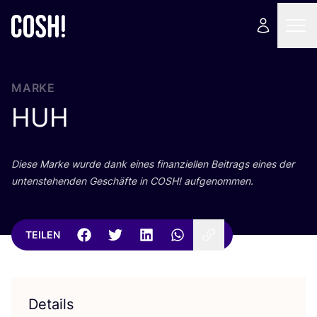
MARKE
HUH
Die­se Mar­ke wur­de dank eines finan­zi­el­len Bei­trags eines der
unten­ste­hen­den Geschäf­te in
COSH
! aufgenommen.
TEILEN
Details