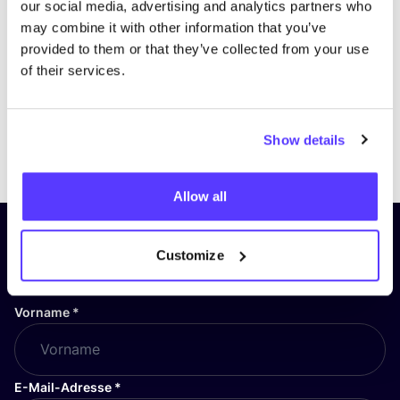
our social media, advertising and analytics partners who
may combine it with other information that you’ve
provided to them or that they’ve collected from your use
of their services.
Show details
Previous
Next
Allow all
Abonniere unseren Newsletter
Customize
und bleibe auf dem Laufenden!
Vorname
*
E-Mail-Adresse
*