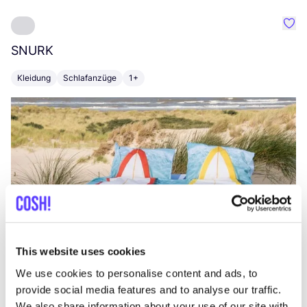
Favo
SNURK
Su
Kleidung
Schlafanzüge
1+
T
This website uses cookies
We use cookies to personalise content and ads, to
provide social media features and to analyse our traffic.
We also share information about your use of our site with