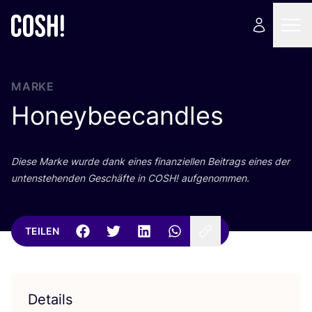
MARKE
Honeybeecandles
Die­se Mar­ke wur­de dank eines finan­zi­el­len Bei­trags eines der
unten­ste­hen­den Geschäf­te in
COSH
! aufgenommen.
TEILEN
Details