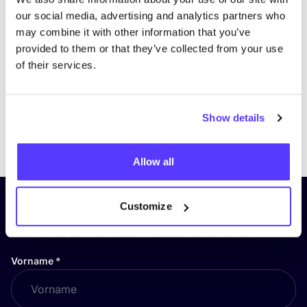
our social media, advertising and analytics partners who
may combine it with other information that you’ve
provided to them or that they’ve collected from your use
of their services.
Show details
Previous
Next
Allow all
Abonniere unseren Newsletter
Customize
und bleibe auf dem Laufenden!
Vorname
*