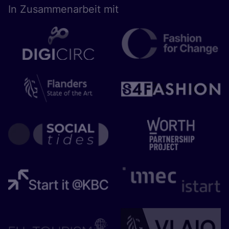
In Zusam­men­ar­beit mit