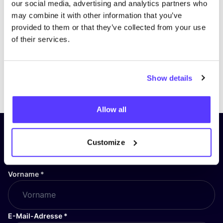
our social media, advertising and analytics partners who
may combine it with other information that you’ve
provided to them or that they’ve collected from your use
of their services.
Show details
Previous
Next
Allow all
Abonniere unseren Newsletter
Customize
und bleibe auf dem Laufenden!
Vorname
*
E-Mail-Adresse
*