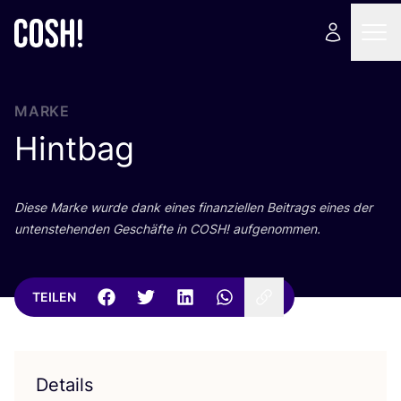
MARKE
Hintbag
Die­se Mar­ke wur­de dank eines finan­zi­el­len Bei­trags eines der
unten­ste­hen­den Geschäf­te in
COSH
! aufgenommen.
TEILEN
Details