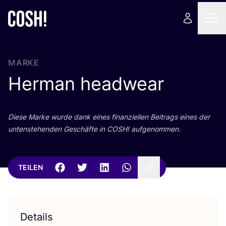
MARKE
Herman headwear
Die­se Mar­ke wur­de dank eines finan­zi­el­len Bei­trags eines der
unten­ste­hen­den Geschäf­te in
COSH
! aufgenommen.
TEILEN
Details