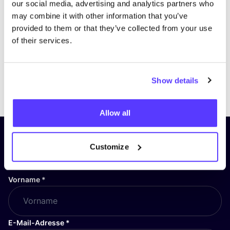
our social media, advertising and analytics partners who
may combine it with other information that you’ve
provided to them or that they’ve collected from your use
of their services.
Show details
Previous
Next
Allow all
Abonniere unseren Newsletter
Customize
und bleibe auf dem Laufenden!
Vorname
*
E-Mail-Adresse
*