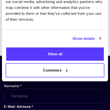
our social media, advertising and analytics partners who
may combine it with other information that you’ve
provided to them or that they’ve collected from your use
of their services.
Show details
Previous
Next
Allow all
Abonniere unseren Newsletter
Customize
und bleibe auf dem Laufenden!
Vorname
*
E-Mail-Adresse
*