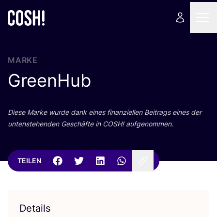
MARKE
GreenHub
Die­se Mar­ke wur­de dank eines finan­zi­el­len Bei­trags eines der
unten­ste­hen­den Geschäf­te in
COSH
! aufgenommen.
TEILEN
Details