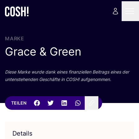
MARKE
Grace
&
Green
Die­se Mar­ke wur­de dank eines finan­zi­el­len Bei­trags eines der
unten­ste­hen­den Geschäf­te in
COSH
! aufgenommen.
TEILEN
Details