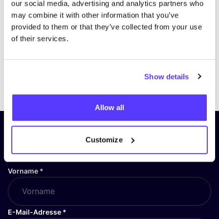
our social media, advertising and analytics partners who
may combine it with other information that you’ve
provided to them or that they’ve collected from your use
of their services.
Show details
Previous
Next
Allow all
Abonniere unseren Newsletter
Customize
und bleibe auf dem Laufenden!
Vorname
*
E-Mail-Adresse
*