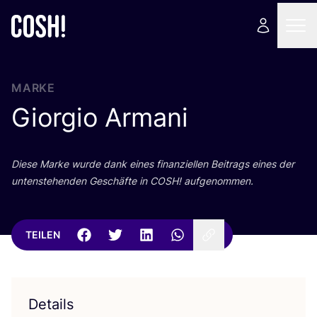
MARKE
Giorgio Armani
Die­se Mar­ke wur­de dank eines finan­zi­el­len Bei­trags eines der
unten­ste­hen­den Geschäf­te in
COSH
! aufgenommen.
TEILEN
Details