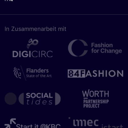
In Zusam­men­ar­beit mit