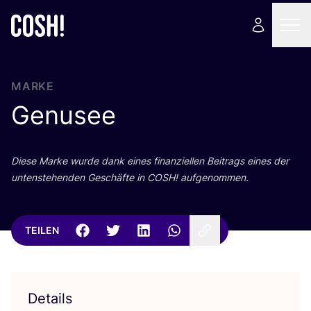
MARKE
Genusee
Die­se Mar­ke wur­de dank eines finan­zi­el­len Bei­trags eines der
unten­ste­hen­den Geschäf­te in
COSH
! aufgenommen.
TEILEN
Details