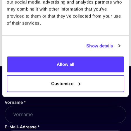
our social media, advertising and analytics partners who
may combine it with other information that you’ve
provided to them or that they’ve collected from your use
of their services.
Show details
Previous
Next
Allow all
Abonniere unseren Newsletter
Customize
und bleibe auf dem Laufenden!
Vorname
*
E-Mail-Adresse
*