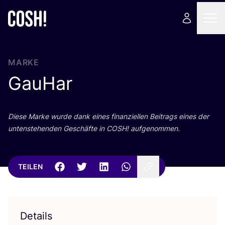
MARKE
GauHar
Die­se Mar­ke wur­de dank eines finan­zi­el­len Bei­trags eines der
unten­ste­hen­den Geschäf­te in
COSH
! aufgenommen.
TEILEN
Details