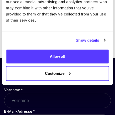
our social media, advertising and analytics partners who
may combine it with other information that you’ve
provided to them or that they’ve collected from your use
of their services.
Show details
Previous
Next
Allow all
Abonniere unseren Newsletter
Customize
und bleibe auf dem Laufenden!
Vorname
*
E-Mail-Adresse
*