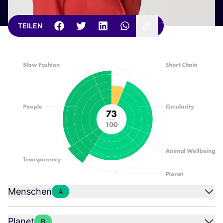
TEILEN
Menschen
A
Planet
B