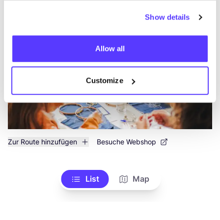
Show details
Wear For Life Campagne
like
Allow all
Customize
Zur Route hinzufügen
Besuche Webshop
List
Map