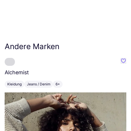
Andere Marken
Favo
Alchemist
G
Kleidung
Jeans / Denim
6+
K