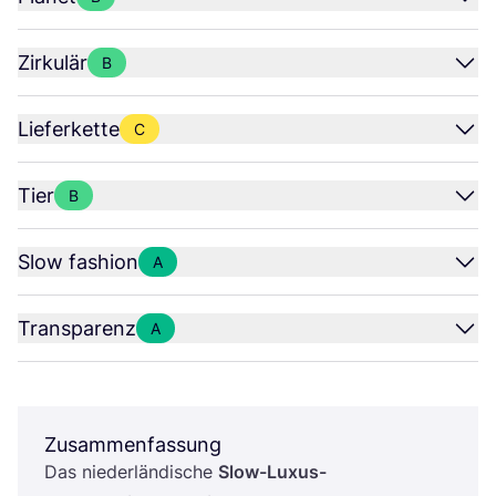
Zirkulär
B
Lieferkette
C
Tier
B
Slow fashion
A
Transparenz
A
Zusammenfassung
Das nie­der­län­di­sche
Slow-Luxus-