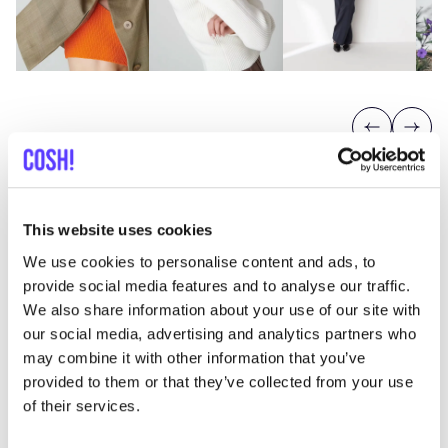
Previous
Next
This website uses cookies
We use cookies to personalise content and ads, to
provide social media features and to analyse our traffic.
Entdecke, wo Du Floria Collective
We also share information about your use of our site with
einkaufen kannst
our social media, advertising and analytics partners who
may combine it with other information that you’ve
provided to them or that they’ve collected from your use
of their services.
Such
Alle 1 Geschäfte anzeigen