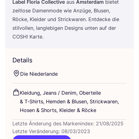
Label
Flo­ria
Coll­ec­ti­ve
aus
Ams­ter­dam
bie­tet
zeit­lo­se Damen­mo­de wie Anzü­ge, Blu­sen,
Röcke, Klei­der und Strick­wa­ren. Ent­de­cke die
stil­vol­len, lang­le­bi­gen Designs unten auf der
COSH
! Karte.
Details
Die Nie­der­lan­de
Klei­dung, Jeans / Den­im, Ober­tei­le
&
T‑Shirts, Hem­den
&
Blu­sen, Strick­wa­ren,
Hosen
&
Shorts, Klei­der
&
Röcke
Letzte Änderung des Markenindex: 21/08/2025
Letzte Veränderung: 08/03/2023