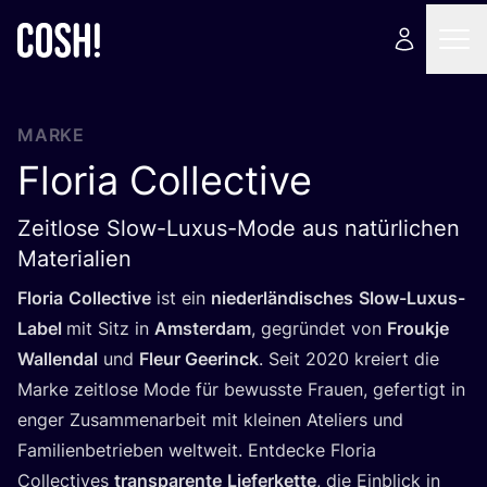
MARKE
Floria Collective
Zeitlose Slow-Luxus-Mode aus natürlichen
Materialien
Flo­ria
Coll­ec­ti­ve
ist ein
nie­der­län­di­sches
Slow-Luxus-
Label
mit Sitz in
Ams­ter­dam
, gegrün­det von
Frouk­je
Wal­lend­al
und
Fleur Geerinck
. Seit
2020
kre­iert die
Mar­ke zeit­lo­se Mode für bewuss­te Frau­en, gefer­tigt in
enger Zusam­men­ar­beit mit klei­nen Ate­liers und
Fami­li­en­be­trie­ben welt­weit. Ent­de­cke Flo­ria
Coll­ec­ti­ves
trans­pa­ren­te
Lie­fer­ket­te
, die Ein­blick in