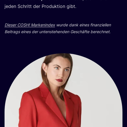
jeden Schritt der Pro­duk­ti­on gibt.
Die­ser
COSH
! Mar­ken­in­dex
wur­de dank eines finan­zi­el­len
Bei­trags eines der unten­ste­hen­den Geschäf­te berechnet.