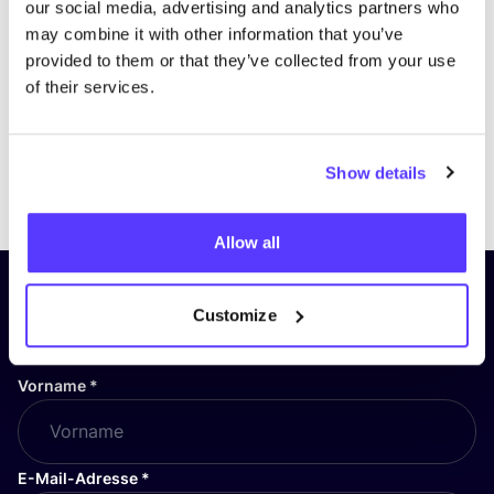
our social media, advertising and analytics partners who
may combine it with other information that you’ve
provided to them or that they’ve collected from your use
of their services.
Show details
Previous
Next
Allow all
Abonniere unseren Newsletter
Customize
und bleibe auf dem Laufenden!
Vorname
*
E-Mail-Adresse
*