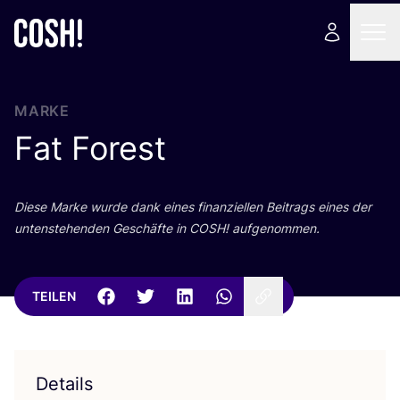
MARKE
Fat Forest
Die­se Mar­ke wur­de dank eines finan­zi­el­len Bei­trags eines der
unten­ste­hen­den Geschäf­te in
COSH
! aufgenommen.
TEILEN
Details