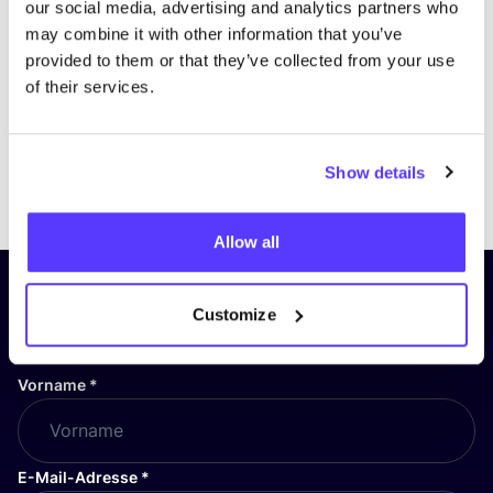
our social media, advertising and analytics partners who
may combine it with other information that you’ve
provided to them or that they’ve collected from your use
of their services.
Show details
Previous
Next
Allow all
Abonniere unseren Newsletter
Customize
und bleibe auf dem Laufenden!
Vorname
*
E-Mail-Adresse
*