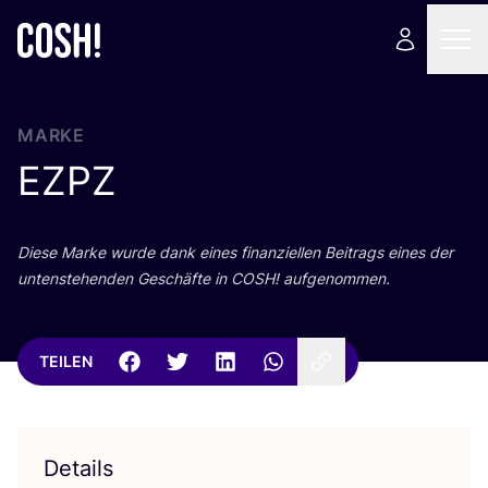
MARKE
EZPZ
Die­se Mar­ke wur­de dank eines finan­zi­el­len Bei­trags eines der
unten­ste­hen­den Geschäf­te in
COSH
! aufgenommen.
TEILEN
Details