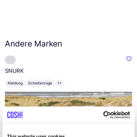
Andere Marken
Favo
SNURK
Su
Kleidung
Schlafanzüge
1+
T
This website uses cookies