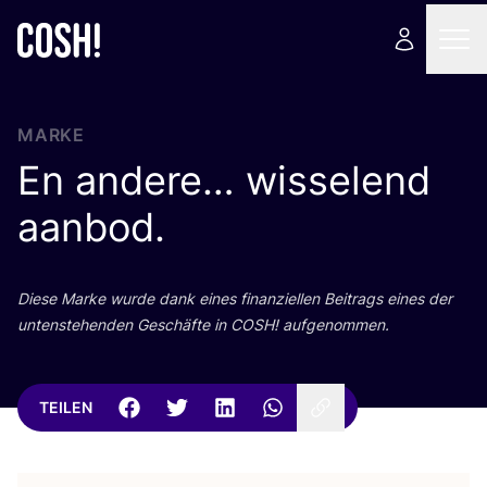
MARKE
En andere… wisselend
aanbod.
Die­se Mar­ke wur­de dank eines finan­zi­el­len Bei­trags eines der
unten­ste­hen­den Geschäf­te in
COSH
! aufgenommen.
TEILEN