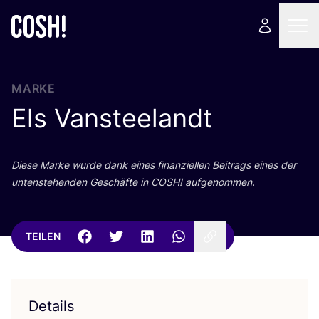
MARKE
Els Vansteelandt
Die­se Mar­ke wur­de dank eines finan­zi­el­len Bei­trags eines der
unten­ste­hen­den Geschäf­te in
COSH
! aufgenommen.
TEILEN
Details