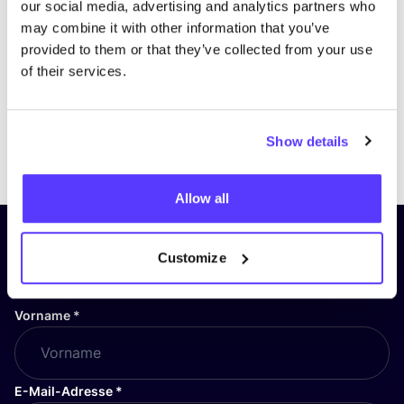
our social media, advertising and analytics partners who
may combine it with other information that you’ve
provided to them or that they’ve collected from your use
of their services.
Show details
Previous
Next
Allow all
Abonniere unseren Newsletter
Customize
und bleibe auf dem Laufenden!
Vorname
*
E-Mail-Adresse
*