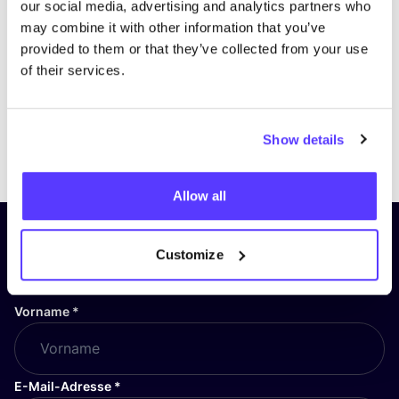
our social media, advertising and analytics partners who
may combine it with other information that you’ve
provided to them or that they’ve collected from your use
of their services.
Show details
Previous
Next
Allow all
Abonniere unseren Newsletter
Customize
und bleibe auf dem Laufenden!
Vorname
*
E-Mail-Adresse
*