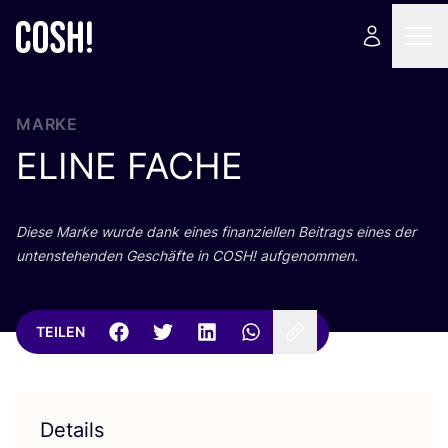
MARKE
ELINE
FACHE
Die­se Mar­ke wur­de dank eines finan­zi­el­len Bei­trags eines der
unten­ste­hen­den Geschäf­te in
COSH
! aufgenommen.
TEILEN
Details