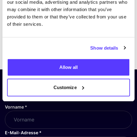
our social media, advertising and analytics partners who
may combine it with other information that you’ve
provided to them or that they’ve collected from your use
of their services.
Show details
Previous
Next
Allow all
Abonniere unseren Newsletter
Customize
und bleibe auf dem Laufenden!
Vorname
*
E-Mail-Adresse
*