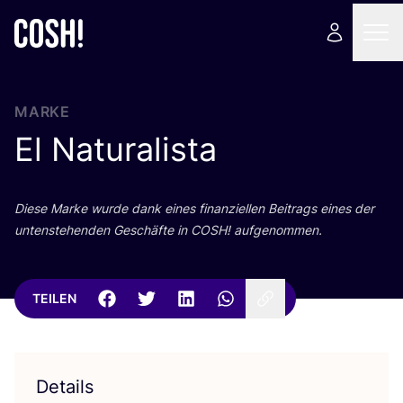
MARKE
El Naturalista
Die­se Mar­ke wur­de dank eines finan­zi­el­len Bei­trags eines der
unten­ste­hen­den Geschäf­te in
COSH
! aufgenommen.
TEILEN
Details