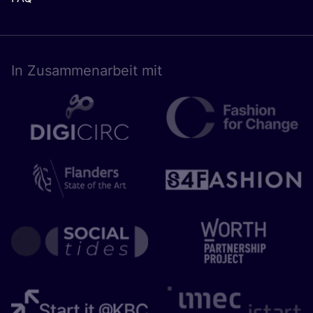
In Zusam­men­ar­beit mit