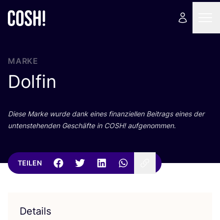
MARKE
Dolfin
Die­se Mar­ke wur­de dank eines finan­zi­el­len Bei­trags eines der
unten­ste­hen­den Geschäf­te in
COSH
! aufgenommen.
TEILEN
Details