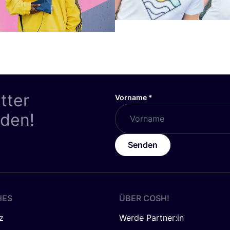
tter
Vorname
*
nden!
Senden
HES
ÜBER
COSH
!
z
Werde Partner:in