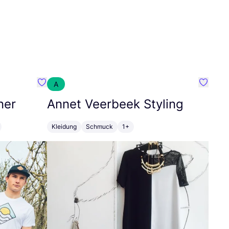
A
Favorit SEC Surf Every Corner
Favorit
ner
Annet Veerbeek Styling
Kleidung
Schmuck
1+