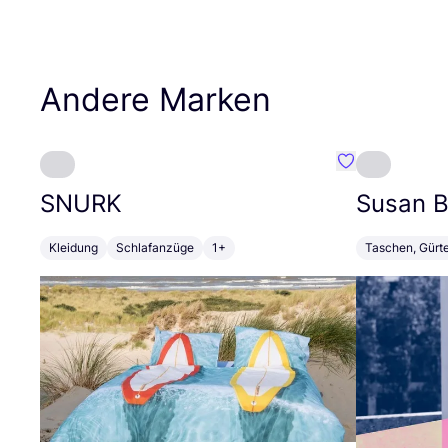
Andere Marken
Favorit SNURK
SNURK
Susan Bi
Kleidung
Schlafanzüge
1+
Taschen, Gürt