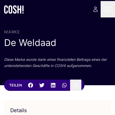
MARKE
De Weldaad
Die­se Mar­ke wur­de dank eines finan­zi­el­len Bei­trags eines der
unten­ste­hen­den Geschäf­te in
COSH
! aufgenommen.
TEILEN
Details