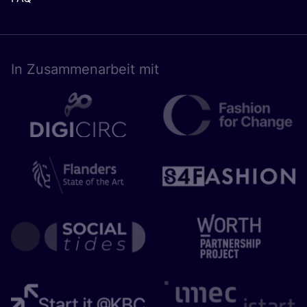
In Zusam­men­ar­beit mit