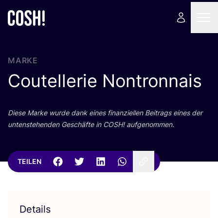
MARKE
Coutellerie Nontronnais
Die­se Mar­ke wur­de dank eines finan­zi­el­len Bei­trags eines der
unten­ste­hen­den Geschäf­te in
COSH
! aufgenommen.
TEILEN
Details