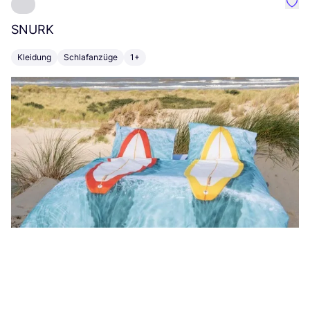
Favo
SNURK
Su
Kleidung
Schlafanzüge
1+
T