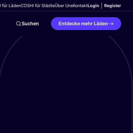
 für Läden
COSH! für Städte
Über Uns
Kontakt
Login
Register
Suchen
Entdecke mehr Läden