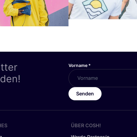
tter
Vorname
*
nden!
Senden
HES
ÜBER
COSH
!
z
Werde Partner:in