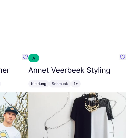
A
Favorit SEC Surf Every Corner
Favorit
ner
Annet Veerbeek Styling
Kleidung
Schmuck
1+