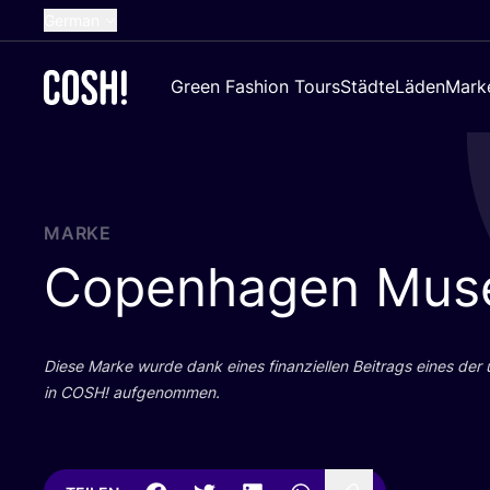
German
English
Green Fashion Tours
Städte
Läden
Mark
Dutch
French
Spanish
Croatian
MARKE
Copenhagen Mus
Die­se Mar­ke wur­de dank eines finan­zi­el­len Bei­trags eines der
in
COSH
! aufgenommen.