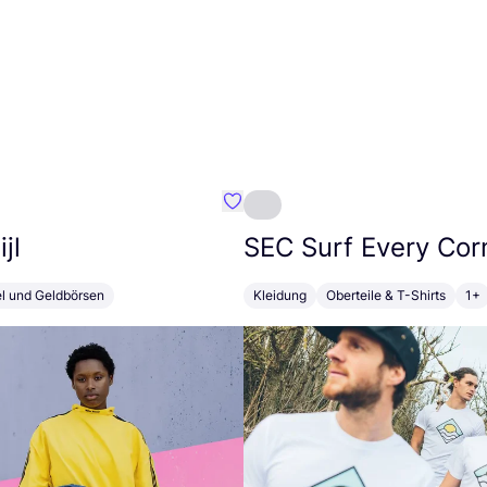
Favorit Susan Bijl
jl
SEC
Surf Every Cor
el und Geldbörsen
Kleidung
Oberteile & T-Shirts
1+