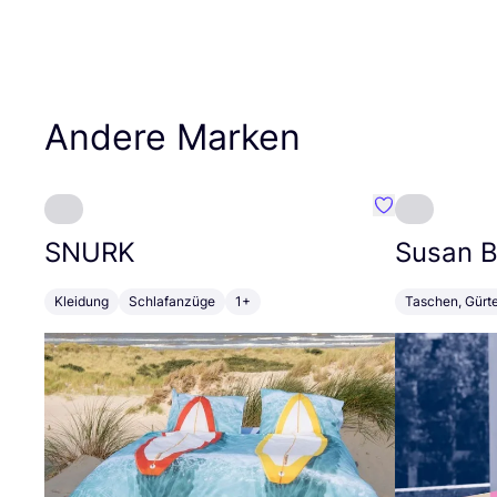
Andere Marken
Favorit SNURK
SNURK
Susan Bi
Kleidung
Schlafanzüge
1+
Taschen, Gürt