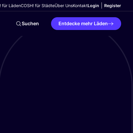
 für Läden
COSH! für Städte
Über Uns
Kontakt
Login
Register
Suchen
Entdecke mehr Läden