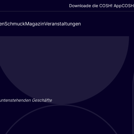
Downloade die COSH! App
COSH!
en
Schmuck
Magazin
Veranstaltungen
 unten­ste­hen­den Geschäf­te