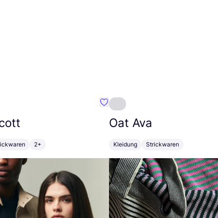
 vibes
Favorit Lyle & Scott
cott
Oat Ava
rickwaren
2+
Kleidung
Strickwaren