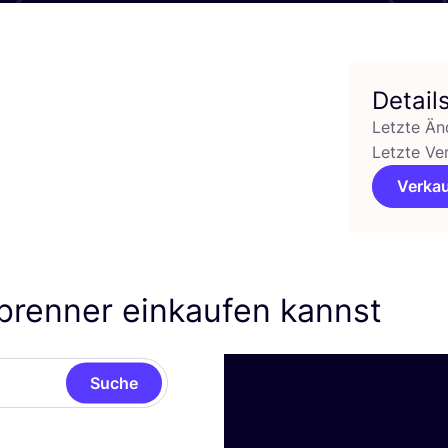
Detail
Letzte Än
Letzte Ve
Verkau
brenner einkaufen kannst
Suche