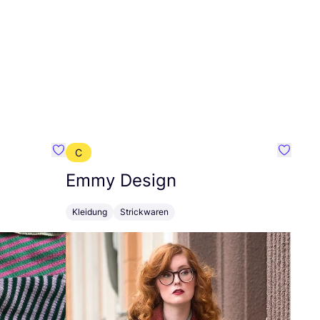
C
Favorit Oat Ava
Favorit
Emmy Design
Kleidung
Strickwaren