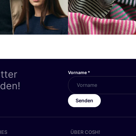
tter
Vorname
*
nden!
Senden
HES
ÜBER
COSH
!