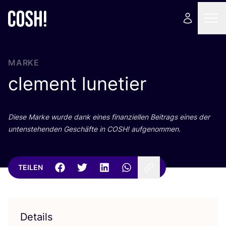
MARKE
clement lunetier
Die­se Mar­ke wur­de dank eines finan­zi­el­len Bei­trags eines der
unten­ste­hen­den Geschäf­te in
COSH
! aufgenommen.
TEILEN
Details