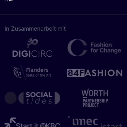
In Zusam­men­ar­beit mit