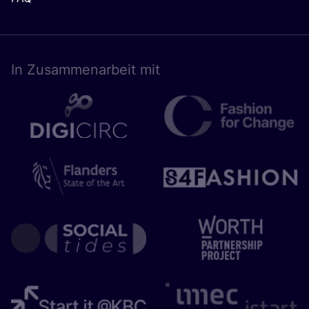
In Zusam­men­ar­beit mit