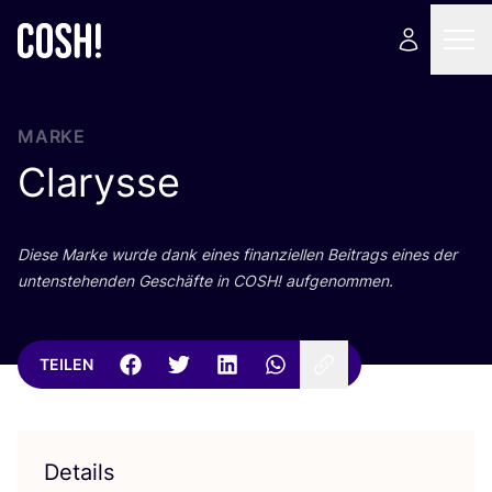
MARKE
Clarysse
Die­se Mar­ke wur­de dank eines finan­zi­el­len Bei­trags eines der
unten­ste­hen­den Geschäf­te in
COSH
! aufgenommen.
TEILEN
Details