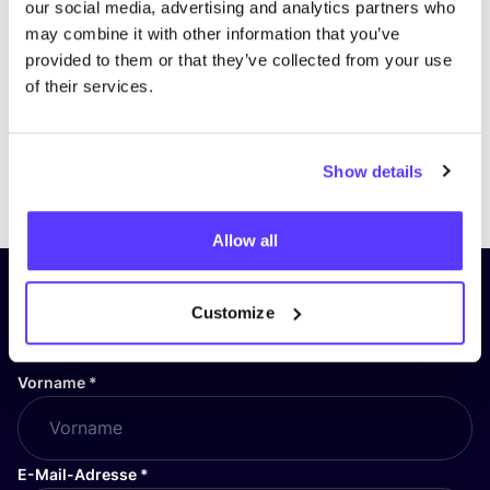
our social media, advertising and analytics partners who
may combine it with other information that you’ve
provided to them or that they’ve collected from your use
of their services.
Show details
Previous
Next
Allow all
Abonniere unseren Newsletter
Customize
und bleibe auf dem Laufenden!
Vorname
*
E-Mail-Adresse
*