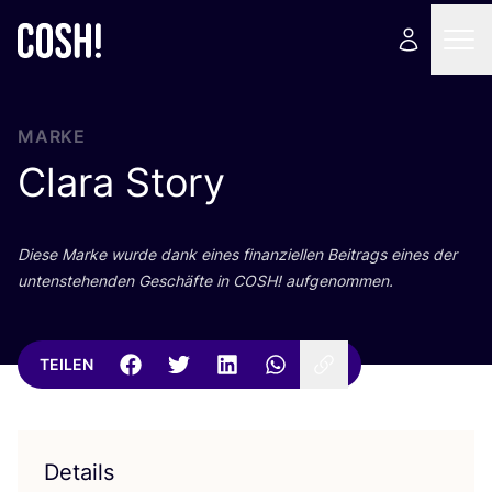
MARKE
Clara Story
Die­se Mar­ke wur­de dank eines finan­zi­el­len Bei­trags eines der
unten­ste­hen­den Geschäf­te in
COSH
! aufgenommen.
TEILEN
Details