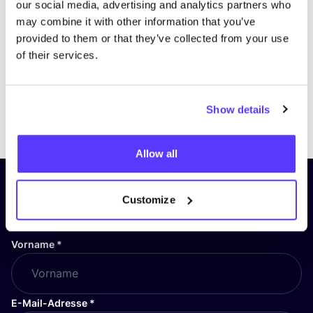
our social media, advertising and analytics partners who
may combine it with other information that you’ve
provided to them or that they’ve collected from your use
of their services.
Show details
Previous
Next
Allow all
Abonniere unseren Newsletter
Customize
und bleibe auf dem Laufenden!
Vorname
*
E-Mail-Adresse
*