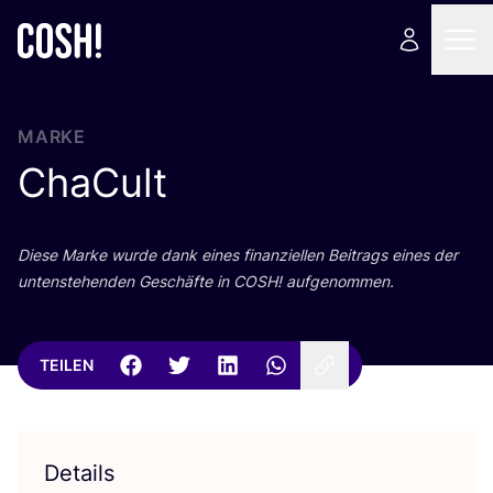
MARKE
ChaCult
Die­se Mar­ke wur­de dank eines finan­zi­el­len Bei­trags eines der
unten­ste­hen­den Geschäf­te in
COSH
! aufgenommen.
TEILEN
Details