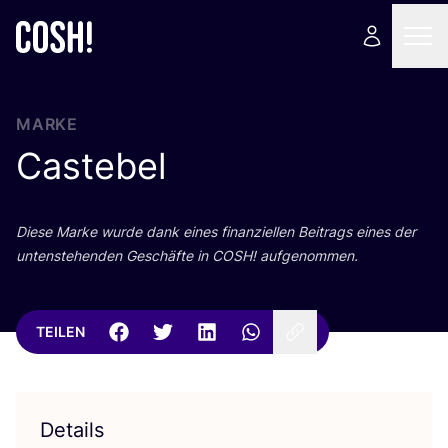
MARKE
Castebel
Die­se Mar­ke wur­de dank eines finan­zi­el­len Bei­trags eines der
unten­ste­hen­den Geschäf­te in
COSH
! aufgenommen.
TEILEN
Details