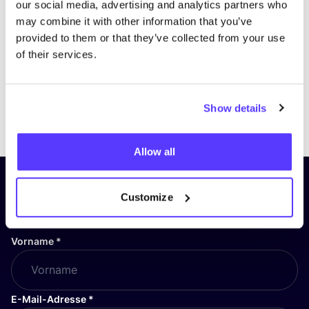
our social media, advertising and analytics partners who
may combine it with other information that you’ve
provided to them or that they’ve collected from your use
of their services.
Show details
Previous
Next
Allow all
Abonniere unseren Newsletter
Customize
und bleibe auf dem Laufenden!
Vorname
*
E-Mail-Adresse
*