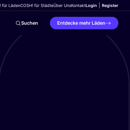
 für Läden
COSH! für Städte
Über Uns
Kontakt
Login
Register
Suchen
Entdecke mehr Läden