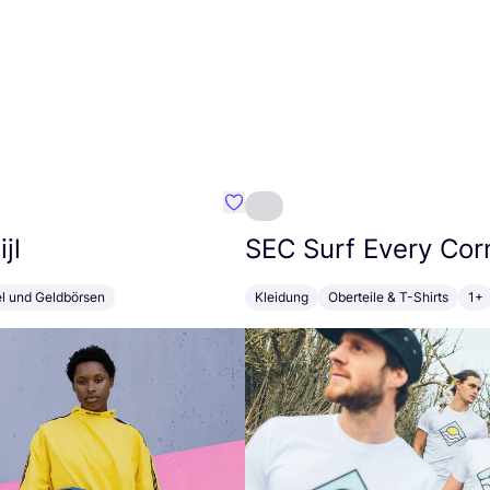
Favorit Susan Bijl
jl
SEC
Surf Every Cor
el und Geldbörsen
Kleidung
Oberteile & T-Shirts
1+