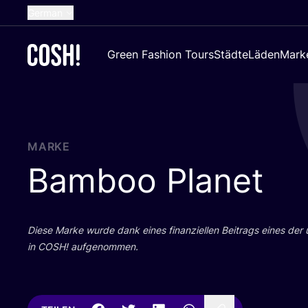
German
English
Green Fashion Tours
Städte
Läden
Mark
Dutch
French
Spanish
Croatian
MARKE
Bamboo Planet
Die­se Mar­ke wur­de dank eines finan­zi­el­len Bei­trags eines der
in
COSH
! aufgenommen.