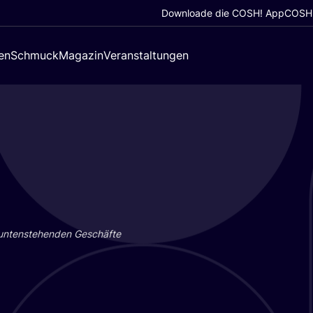
Downloade die COSH! App
COSH!
en
Schmuck
Magazin
Veranstaltungen
 unten­ste­hen­den Geschäf­te