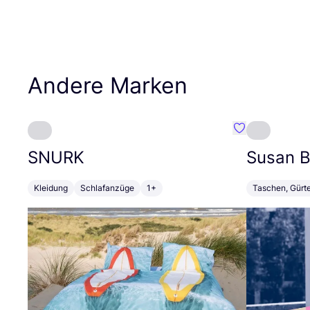
Andere Marken
Favorit SNURK
SNURK
Susan Bi
Kleidung
Schlafanzüge
1+
Taschen, Gürt