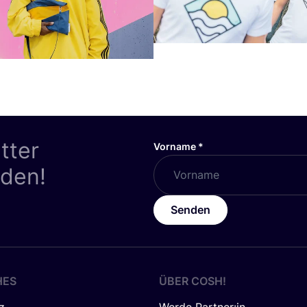
tter
Vorname
*
nden!
Senden
HES
ÜBER
COSH
!
z
Werde Partner:in