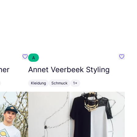
A
Favorit SEC Surf Every Corner
Favorit
ner
Annet Veerbeek Styling
Kleidung
Schmuck
1+