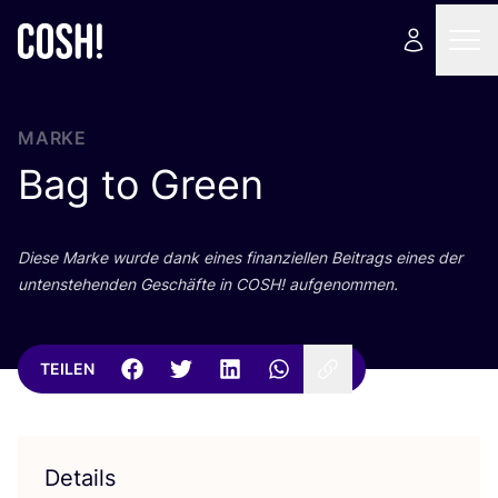
MARKE
Bag to Green
Die­se Mar­ke wur­de dank eines finan­zi­el­len Bei­trags eines der
unten­ste­hen­den Geschäf­te in
COSH
! aufgenommen.
TEILEN
Details