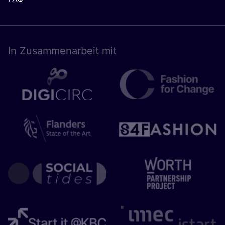
In Zusam­men­ar­beit mit