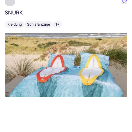
Favo
SNURK
Su
Kleidung
Schlafanzüge
1+
T