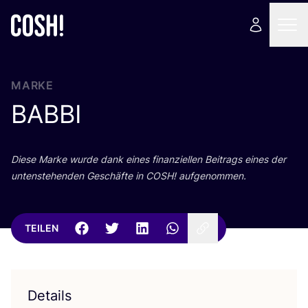
MARKE
BABBI
Die­se Mar­ke wur­de dank eines finan­zi­el­len Bei­trags eines der
unten­ste­hen­den Geschäf­te in
COSH
! aufgenommen.
TEILEN
Details