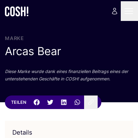
MARKE
Arcas Bear
Die­se Mar­ke wur­de dank eines finan­zi­el­len Bei­trags eines der
unten­ste­hen­den Geschäf­te in
COSH
! aufgenommen.
TEILEN
Details