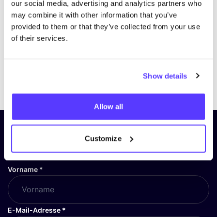
our social media, advertising and analytics partners who
may combine it with other information that you’ve
provided to them or that they’ve collected from your use
of their services.
Show details
Previous
Next
Allow all
Abonniere unseren Newsletter
Customize
und bleibe auf dem Laufenden!
Vorname
*
E-Mail-Adresse
*