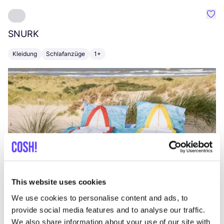
Favo
SNURK
Su
Kleidung
Schlafanzüge
1+
T
This website uses cookies
We use cookies to personalise content and ads, to
provide social media features and to analyse our traffic.
We also share information about your use of our site with