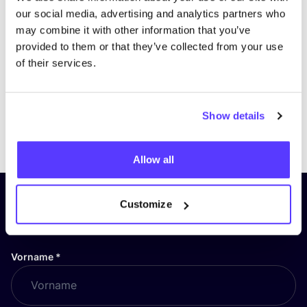
our social media, advertising and analytics partners who
may combine it with other information that you’ve
provided to them or that they’ve collected from your use
of their services.
Show details
Previous
Next
Allow all
Abonniere unseren Newsletter
Customize
und bleibe auf dem Laufenden!
Vorname
*