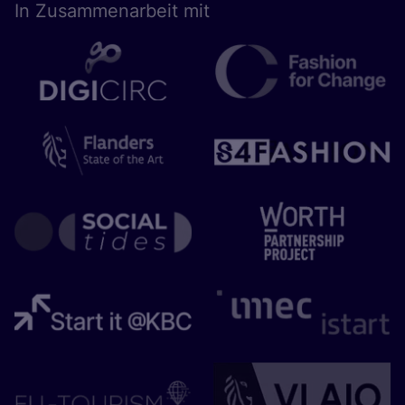
In Zusam­men­ar­beit mit