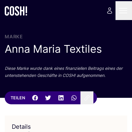
MARKE
Anna Maria Textiles
Die­se Mar­ke wur­de dank eines finan­zi­el­len Bei­trags eines der
unten­ste­hen­den Geschäf­te in
COSH
! aufgenommen.
TEILEN
Details