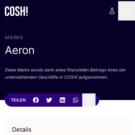
MARKE
Aeron
Die­se Mar­ke wur­de dank eines finan­zi­el­len Bei­trags eines der
unten­ste­hen­den Geschäf­te in
COSH
! aufgenommen.
TEILEN
Details