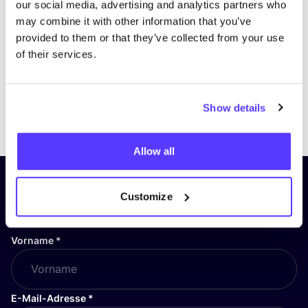
our social media, advertising and analytics partners who
may combine it with other information that you’ve
provided to them or that they’ve collected from your use
of their services.
Show details
Previous
Next
Allow all
Abonniere unseren Newsletter
Customize
und bleibe auf dem Laufenden!
Vorname
*
E-Mail-Adresse
*