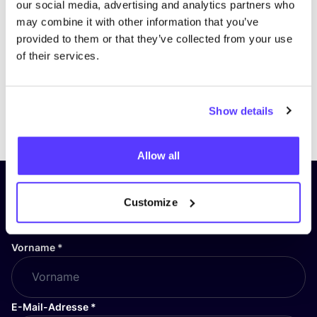
our social media, advertising and analytics partners who
may combine it with other information that you’ve
provided to them or that they’ve collected from your use
of their services.
Show details
Previous
Next
Allow all
Abonniere unseren Newsletter
Customize
und bleibe auf dem Laufenden!
Vorname
*
E-Mail-Adresse
*