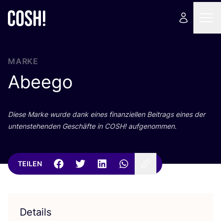
MARKE
Abeego
Die­se Mar­ke wur­de dank eines finan­zi­el­len Bei­trags eines der
unten­ste­hen­den Geschäf­te in
COSH
! aufgenommen.
TEILEN
Details