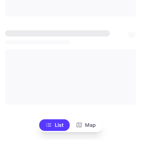
List
Map