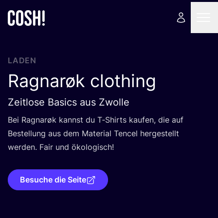
LADEN
Ragnarøk clothing
Zeitlose Basics aus Zwolle
Bei Rag­narøk kannst du T‑Shirts kau­fen, die auf
Bestel­lung aus dem Mate­ri­al Ten­cel her­ge­stellt
wer­den. Fair und ökologisch!
Besuche die Seite