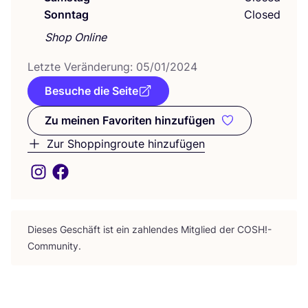
Sonntag
Closed
Shop Online
Letz­te Ver­än­de­rung:
05
/
01
/
2024
Besuche die Seite
Zu meinen Favoriten hinzufügen
Zu meinen Favoriten hinzufüge
Zur Shoppingroute hinzufügen
Die­ses Geschäft ist ein zah­len­des Mit­glied der
COSH
!-
Community.