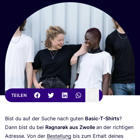
TEILEN
Bist du auf der Suche nach guten
Basic-T-Shirts
?
Dann bist du bei
Rag­narøk aus Zwol­le
an der rich­ti­gen
Adres­se. Von der
Bestel­lung
bis zum Erhalt dei­nes