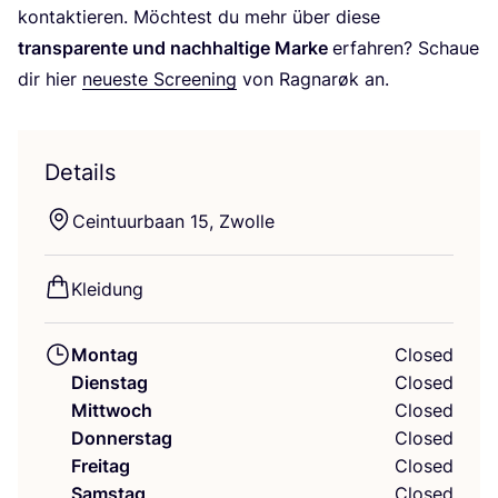
kon­tak­tie­ren. Möch­test du mehr über die­se
trans­pa­ren­te und nach­hal­ti­ge Mar­ke
erfah­ren? Schaue
dir hier
neu­es­te Scree­ning
von Rag­narøk an.
Details
Ceintu­ur­ba­an
15
, Zwolle
Klei­dung
Montag
Closed
Dienstag
Closed
Mittwoch
Closed
Donnerstag
Closed
Freitag
Closed
Samstag
Closed