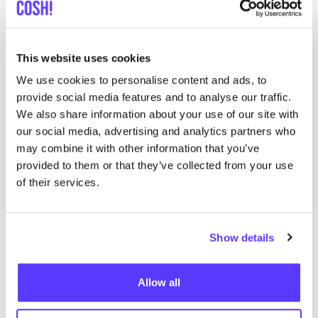
Marken erhältlich in diesem
Laden
This website uses cookies
We use cookies to personalise content and ads, to
Verifizierte Marken
1
provide social media features and to analyse our traffic.
We also share information about your use of our site with
Ragnarøk Clothing
A
Favo
our social media, advertising and analytics partners who
Umwelt­freund­li­che Basics
may combine it with other information that you’ve
provided to them or that they’ve collected from your use
of their services.
Show details
Mehr Läden in dieser Gegend
Allow all