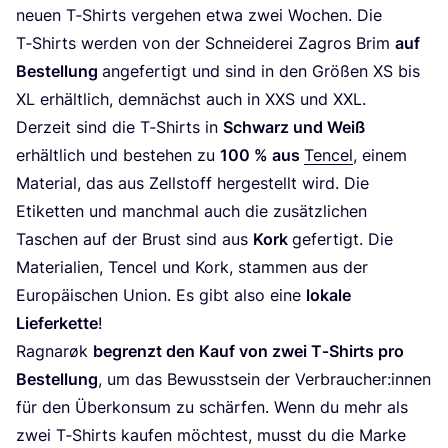
neu­en T‑Shirts ver­ge­hen etwa zwei Wochen. Die
T‑Shirts wer­den von der Schnei­de­rei Zagros Brim
auf
Bestel­lung
ange­fer­tigt und sind in den Grö­ßen
XS
bis
XL
erhält­lich, dem­nächst auch in
XXS
und
XXL
.
Der­zeit sind die T‑Shirts in
Schwarz und Weiß
erhält­lich und bestehen zu
100
% aus
Ten­cel
, einem
Mate­ri­al, das aus Zell­stoff her­ge­stellt wird. Die
Eti­ket­ten und manch­mal auch die zusätz­li­chen
Taschen auf der Brust sind aus
Kork
gefer­tigt. Die
Mate­ria­li­en, Ten­cel und Kork, stam­men aus der
Euro­päi­schen Uni­on. Es gibt also eine
loka­le
Lie­fer­ket­te
!
Rag­narøk
begrenzt den Kauf von zwei T‑Shirts pro
Bestel­lung
, um das Bewusst­sein der Verbraucher:innen
für den Über­kon­sum zu schär­fen. Wenn du mehr als
zwei T‑Shirts kau­fen möch­test, musst du die Mar­ke