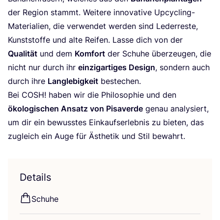
der Regi­on stammt. Wei­te­re inno­va­ti­ve Upcy­cling-
Mate­ria­li­en, die ver­wen­det wer­den sind Leder­res­te,
Kunst­stof­fe und alte Rei­fen. Las­se dich von der
Qua­li­tät
und dem
Kom­fort
der Schu­he über­zeu­gen, die
nicht nur durch ihr
ein­zig­ar­ti­ges Design
, son­dern auch
durch ihre
Lang­le­big­keit
bestechen.
Bei
COSH
! haben wir die Phi­lo­so­phie und den
öko­lo­gi­schen Ansatz von Pisa­ver­de
genau ana­ly­siert,
um dir ein bewuss­tes Ein­kaufs­er­leb­nis zu bie­ten, das
zugleich ein Auge für Ästhe­tik und Stil bewahrt.
Details
Schu­he