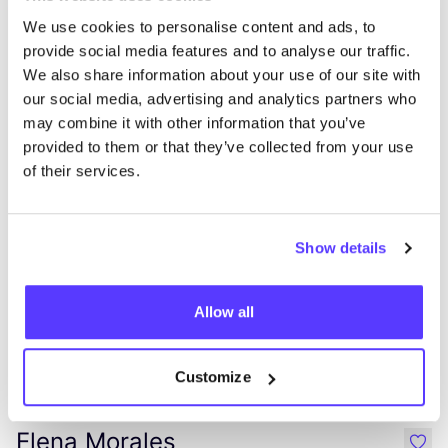
Zur Route hinzufügen
Besuche Webshop
We use cookies to personalise content and ads, to
provide social media features and to analyse our traffic.
We also share information about your use of our site with
Fashion Space
our social media, advertising and analytics partners who
like
Avenida Francisco Andrade Fumero 1, Arona
may combine it with other information that you’ve
Kleidung
provided to them or that they’ve collected from your use
of their services.
Show details
Allow all
Zur Route hinzufügen
Besuche Webshop
Customize
Elena Morales