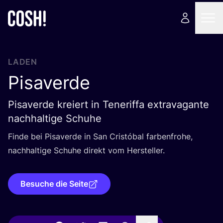
LADEN
Pisaverde
Pisaverde kreiert in Teneriffa extravagante
nachhaltige Schuhe
Fin­de bei Pisa­ver­de in San Cris­tó­bal far­ben­fro­he,
nach­hal­ti­ge Schu­he direkt vom Hersteller.
Besuche die Seite