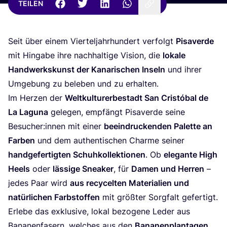
TEILEN
Seit über einem Vier­tel­jahr­hun­dert ver­folgt
Pisa­ver­de
mit Hin­ga­be ihre nach­hal­ti­ge Visi­on, die
loka­le
Hand­werks­kunst der Kana­ri­schen Inseln
und ihrer
Umge­bung zu bele­ben und zu erhalten.
Im Her­zen der
Welt­kul­tur­er­be­stadt San Cris­tó­bal de
La Lagu­na
gele­gen, emp­fängt Pisa­ver­de sei­ne
Besucher:innen mit einer
beein­dru­cken­den Palet­te an
Far­ben
und dem authen­ti­schen Charme sei­ner
hand­ge­fer­tig­ten Schuh­kol­lek­tio­nen
. Ob
ele­gan­te High
Heels
oder
läs­si­ge Snea­k­er
, für
Damen und Her­ren
–
jedes Paar wird
aus recy­cel­ten Mate­ria­li­en und
natür­li­chen Farb­stof­fen
mit größ­ter Sorg­falt gefer­tigt.
Erle­be das exklu­si­ve, lokal bezo­ge­ne Leder aus
Bana­nen­fa­sern, wel­ches aus den
Bana­nen­plan­ta­gen