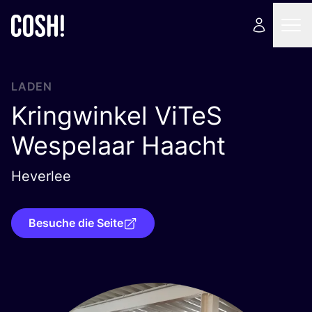
LADEN
Kringwinkel ViTeS
Wespelaar Haacht
Heverlee
Besuche die Seite