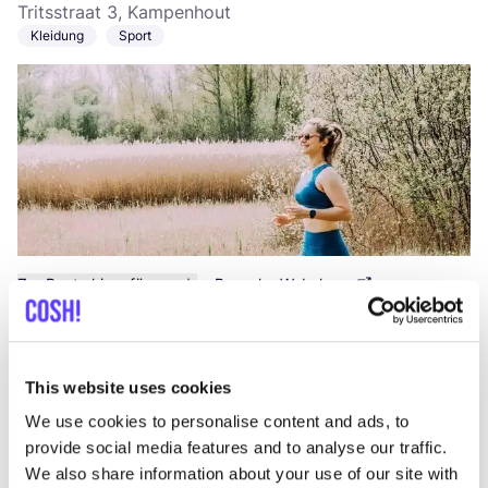
Tritsstraat 3, Kampenhout
Kleidung
Sport
Zur Route hinzufügen
Besuche Webshop
S&G Couture - Retoucheatelier
like
This website uses cookies
en strijkdienst Leuven
We use cookies to personalise content and ads, to
Goudsbloemstraat 48, Leuven
provide social media features and to analyse our traffic.
We also share information about your use of our site with