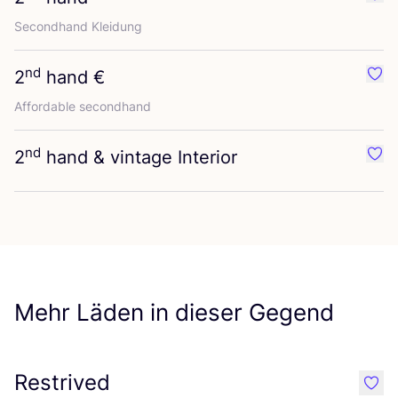
Favo
Second­hand Kleidung
nd
2
hand €
Favo
Afforda­ble secondhand
nd
2
hand
&
vintage Interior
Favo
Mehr Läden in dieser Gegend
Restrived
like