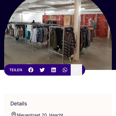
TEILEN
Details
Nieuw­stra­at
20
, Haacht