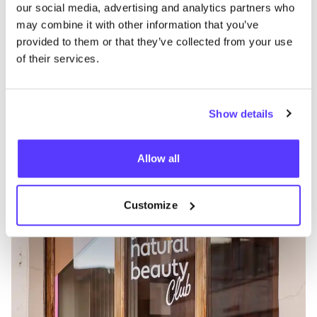
our social media, advertising and analytics partners who
may combine it with other information that you’ve
provided to them or that they’ve collected from your use
of their services.
Show details
Zur Route hinzufügen
Besuche Webshop
Allow all
The Natural Beauty Club
like
Vismarkt 13, Leuven
Customize
Kosmetik
Workshops
+1