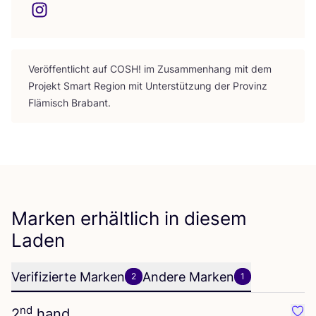
Ver­öf­fent­licht auf
COSH
! im Zusam­men­hang mit dem
Pro­jekt Smart Regi­on mit Unter­stüt­zung der Pro­vinz
Flä­misch Brabant.
Marken erhältlich in diesem
Laden
Verifizierte Marken
Andere Marken
2
1
nd
2
hand