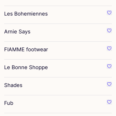
Les Bohemiennes
Favo
Arnie Says
Favo
FIAMME
footwear
Favo
Le Bonne Shoppe
Favo
Shades
Favo
Fub
Favo