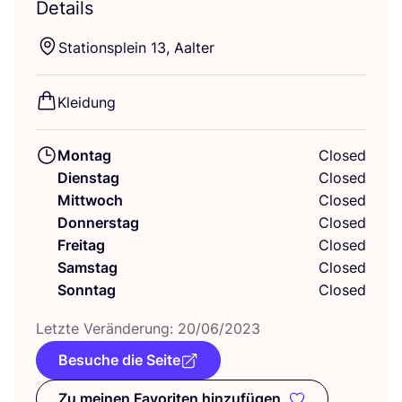
Details
Sta­ti­ons­plein
13
, Aalter
Klei­dung
Montag
Closed
Dienstag
Closed
Mittwoch
Closed
Donnerstag
Closed
Freitag
Closed
Samstag
Closed
Sonntag
Closed
Letz­te Ver­än­de­rung:
20
/
06
/
2023
Besuche die Seite
Zu meinen Favoriten hinzufügen