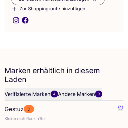
Zu meinen Favoriten hinzufüge
Zur Shoppingroute hinzufügen
Marken erhältlich in diesem
Laden
Verifizierte Marken
Andere Marken
4
9
Gestuz
D
Favo
Klei­de dich Rock’n’Roll