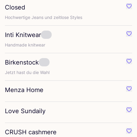
Closed
Favo
Hoch­wer­ti­ge Jeans und zeit­lo­se Styles
Inti Knitwear
Favor
Hand­ma­de knitwear
Birkenstock
Favo
Jetzt hast du die Wahl
Menza Home
Favo
Love Sundaily
Favo
CRUSH
cashmere
Favo