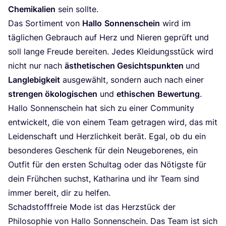
Che­mi­ka­li­en
sein sollte.
Das Sor­ti­ment von
Hal­lo
Son­nen­schein
wird im
täg­li­chen Gebrauch auf Herz und Nie­ren geprüft und
soll lan­ge Freu­de berei­ten. Jedes Klei­dungs­stück wird
nicht nur nach
ästhe­ti­schen Gesichts­punk­ten
und
Lang­le­big­keit
aus­ge­wählt, son­dern auch nach einer
stren­gen öko­lo­gi­schen
und
ethi­schen
Bewer­tung
.
Hal­lo Son­nen­schein hat sich zu einer Com­mu­ni­ty
ent­wi­ckelt, die von einem Team getra­gen wird, das mit
Lei­den­schaft und Herz­lich­keit berät. Egal, ob du ein
beson­de­res Geschenk für dein Neu­ge­bo­re­nes, ein
Out­fit für den ers­ten Schul­tag oder das Nötigs­te für
dein Früh­chen suchst, Katha­ri­na und ihr Team sind
immer bereit, dir zu helfen.
Schad­stoff­freie Mode ist das Herz­stück der
Phi­lo­so­phie von Hal­lo Son­nen­schein. Das Team ist sich