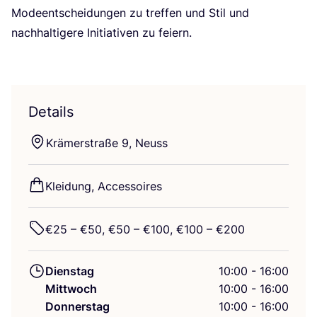
Mode­ent­schei­dun­gen zu tref­fen und Stil und
nach­hal­ti­ge­re Initia­ti­ven zu fei­ern.
Details
Krä­mer­stra­ße
9
, Neuss
Klei­dung, Accessoires
€
25
– €
50
, €
50
– €
100
, €
100
– €
200
Dienstag
10:00 - 16:00
Mittwoch
10:00 - 16:00
Donnerstag
10:00 - 16:00