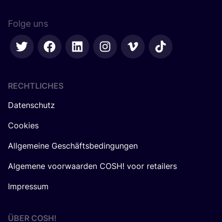
List
Map
Abonniere unseren Newsletter
und bleibe auf dem Laufenden!
Vorname
*
E-Mail-Adresse
*