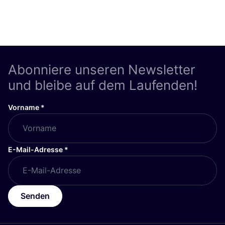
Zur Route hinzufügen
Besuche Webshop
wunderwerk Düsseldorf
like
Lorettostraße 10, Düsseldorf
Kleidung
Zur Route hinzufügen
Besuche Webshop