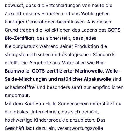
bewusst, dass die Ent­schei­dun­gen von heu­te die
Zukunft unse­res Pla­ne­ten und das Wohl­erge­hen
künf­ti­ger Gene­ra­tio­nen beein­flus­sen. Aus die­sem
Grund tra­gen die Kol­lek­tio­nen des Ladens das
GOTS-
Bio-Zer­ti­fi­kat
, das sicher­stellt, dass jedes
Klei­dungs­stück wäh­rend sei­ner Pro­duk­ti­on die
strengs­ten ethi­schen und öko­lo­gi­schen Stan­dards
erfüllt. Die Ange­bo­te aus Mate­ria­li­en wie
Bio-
Baum­wol­le, GOTS-zer­ti­fi­zier­ter Meri­no­wol­le, Wol­le-
Sei­de-Mischun­gen und natür­li­cher Alpa­ka­wol­le
sind
schad­stoff­frei und beson­ders sanft zur emp­find­li­chen
Kinderhaut.
Mit dem Kauf von Hal­lo Son­nen­schein unter­stützt du
ein loka­les Unter­neh­men, das sich bemüht,
hoch­wer­ti­ge Kin­der­pro­duk­te anzu­bie­ten. Das
Geschäft lädt dazu ein, ver­ant­wor­tungs­vol­le