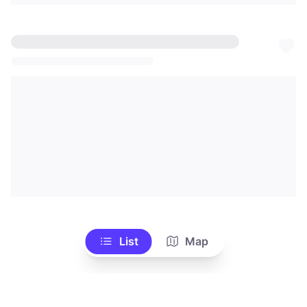
Zur Route hinzufügen
Besuche Webshop
Atelier Kleine Verzierung
like
Hansaallee 321, Düsseldorf
Schmuck