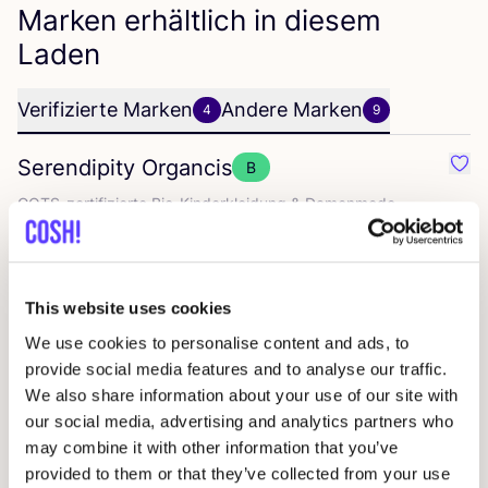
Marken erhältlich in diesem
Laden
Verifizierte Marken
Andere Marken
4
9
Serendipity Organcis
B
Favo
GOTS-zer­ti­fi­zier­te Bio-Kin­der­klei­dung
&
Damenmode
HOLMM
B
Favo
Zeit­lo­se Pro­duk­te aus
100
% Kaschmir
This website uses cookies
We use cookies to personalise content and ads, to
Londji
provide social media features and to analyse our traffic.
Favo
We also share information about your use of our site with
Krea­ti­ves Spiel­zeug
&
illus­trier­te Kin­der­spie­le aus Spanien
our social media, advertising and analytics partners who
may combine it with other information that you’ve
Lötiekids
Favo
provided to them or that they’ve collected from your use