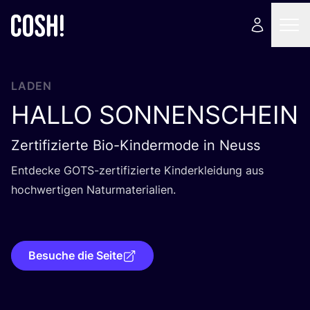
LADEN
HALLO
SONNENSCHEIN
Zertifizierte Bio-Kindermode in Neuss
Ent­de­cke GOTS-zer­ti­fi­zier­te Kin­der­klei­dung aus
hoch­wer­ti­gen Natur­ma­te­ria­li­en.
Besuche die Seite