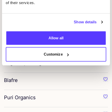
of their services.
Mikk-line
Favo
Show details
Joha
Favo
Allow all
MP
Denmark
Favo
Customize
Saga Copenhagen
Favo
Blafre
Favor
Puri Organics
Favo