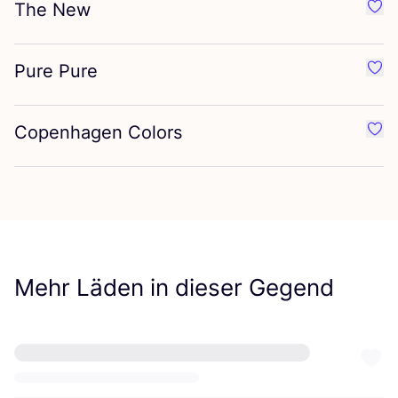
The New
Favo
Pure Pure
Favo
Copenhagen Colors
Favo
Mehr Läden in dieser Gegend
kleidsam
like
Neusser Straße 123, Düsseldorf