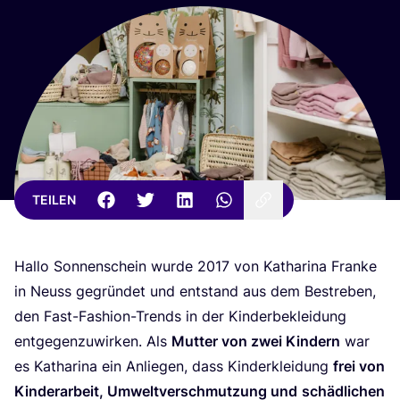
TEILEN
Hal­lo Son­nen­schein wur­de
2017
von Katha­ri­na Fran­ke
in Neuss gegrün­det und ent­stand aus dem Bestre­ben,
den Fast-Fashion-Trends in der Kin­der­be­klei­dung
ent­ge­gen­zu­wir­ken. Als
Mut­ter von zwei Kin­dern
war
es Katha­ri­na ein Anlie­gen, dass Kin­der­klei­dung
frei von
Kin­der­ar­beit, Umwelt­ver­schmut­zung und
schäd­li­chen