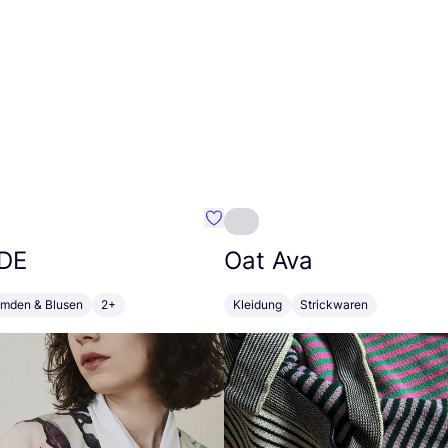
r Cophenhagen
Favorit RE-GARDE
DE
Oat Ava
mden & Blusen
2+
Kleidung
Strickwaren