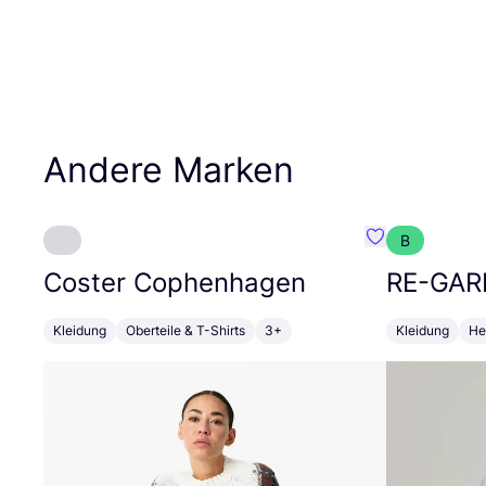
Andere Marken
B
Favorit Coste
Coster Cophenhagen
RE-GAR
Kleidung
Oberteile & T-Shirts
3+
Kleidung
He