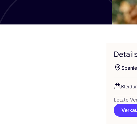
Detail
Spa­ni­
Klei­du
Letzte Ve
Verkau