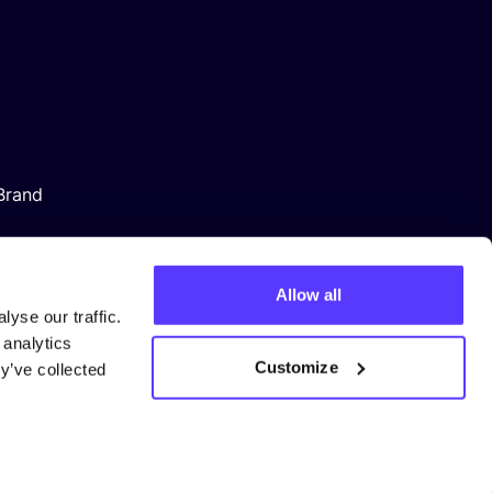
Brand
Allow all
yse our traffic.
 analytics
Customize
y’ve collected