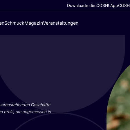
Downloade die COSH! App
COSH!
en
Schmuck
Magazin
Veranstaltungen
 unten­ste­hen­den Geschäf­te
en preis, um ange­mes­sen in