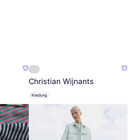
Favorit Oat Ava
Favorit 
Christian Wijnants
Kleidung