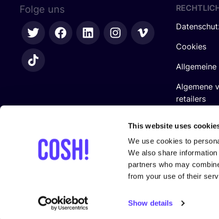
RECHTLIC
Folge uns
Datenschut
Cookies
Allgemeine
Algemene 
retailers
Impressum
This website uses cookie
We use cookies to personal
We also share information 
partners who may combine i
from your use of their serv
In Zusam­men­ar­beit mit
Show details