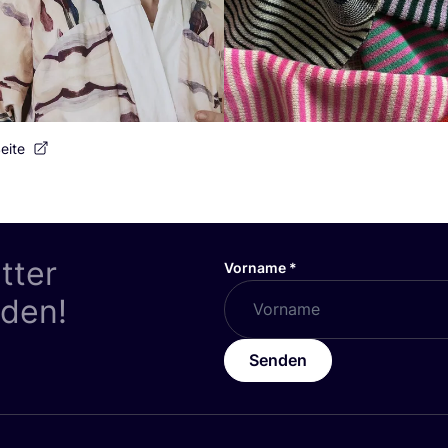
eite
tter
Vorname
*
nden!
Senden