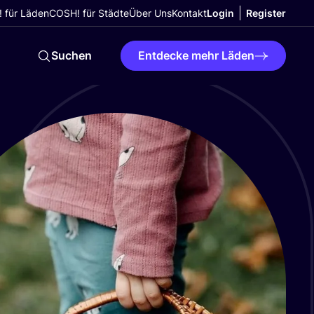
 für Läden
COSH! für Städte
Über Uns
Kontakt
Login
Register
Suchen
Entdecke mehr Läden