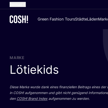
German
English
Green Fashion Tours
Städte
Läden
Mark
Dutch
French
Spanish
Croatian
MARKE
Lötiekids
Die­se Mar­ke wur­de dank eines finan­zi­el­len Bei­trags eines der
in
COSH
! auf­ge­nom­men und gibt nicht genü­gend Infor­ma­tio­n
den
COSH
! Brand Index
auf­ge­nom­men zu werden.